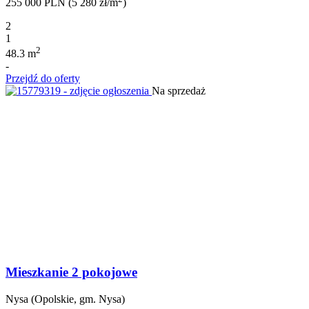
255 000 PLN (5 280 zł/m
)
2
1
2
48.3 m
-
Przejdź do oferty
Na sprzedaż
Mieszkanie 2 pokojowe
Nysa (Opolskie, gm. Nysa)