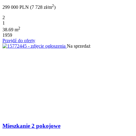
2
299 000 PLN (7 728 zł/m
)
2
1
2
38.69 m
1959
Przejdź do oferty
Na sprzedaż
Mieszkanie 2 pokojowe