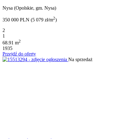
Nysa (Opolskie, gm. Nysa)
2
350 000 PLN (5 079 zł/m
)
2
1
2
68.91 m
1935
Przejdź do oferty
Na sprzedaż