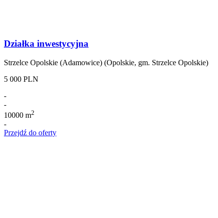
Działka inwestycyjna
Strzelce Opolskie (Adamowice) (Opolskie, gm. Strzelce Opolskie)
5 000 PLN
-
-
2
10000 m
-
Przejdź do oferty