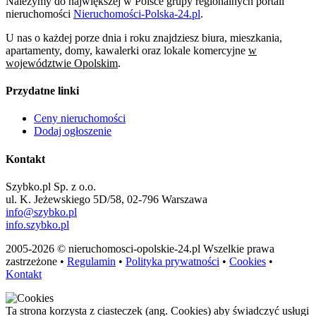
Należymy do największej w Polsce grupy regionalnych portali
nieruchomości
Nieruchomości-Polska-24.pl
.
U nas o każdej porze dnia i roku znajdziesz biura, mieszkania,
apartamenty, domy, kawalerki oraz lokale komercyjne
w
województwie Opolskim
.
Przydatne linki
Ceny nieruchomości
Dodaj ogłoszenie
Kontakt
Szybko.pl Sp. z o.o.
ul. K. Jeżewskiego 5D/58, 02-796 Warszawa
info@szybko.pl
info.szybko.pl
2005-2026 © nieruchomosci-opolskie-24.pl Wszelkie prawa
zastrzeżone •
Regulamin
•
Polityka prywatności
•
Cookies
•
Kontakt
Ta strona korzysta z ciasteczek (ang. Cookies) aby świadczyć usługi