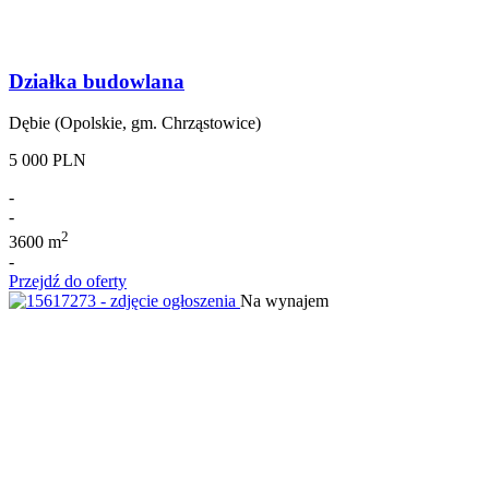
Działka budowlana
Dębie (Opolskie, gm. Chrząstowice)
5 000 PLN
-
-
2
3600 m
-
Przejdź do oferty
Na wynajem