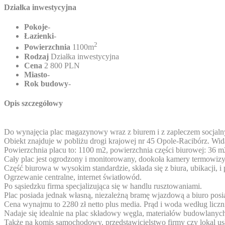
Działka inwestycyjna
Pokoje
-
Łazienki
-
2
Powierzchnia
1100m
Rodzaj
Działka inwestycyjna
Cena
2 800 PLN
Miasto
-
Rok budowy
-
Opis szczegółowy
Do wynajęcia plac magazynowy wraz z biurem i z zapleczem socjaln
Obiekt znajduje w pobliżu drogi krajowej nr 45 Opole-Racibórz. Wida
Powierzchnia placu to: 1100 m2, powierzchnia części biurowej: 36 m
Cały plac jest ogrodzony i monitorowany, dookoła kamery termowizyjn
Część biurowa w wysokim standardzie, składa się z biura, ubikacji, 
Ogrzewanie centralne, internet światłowód.
Po sąsiedzku firma specjalizująca się w handlu rusztowaniami.
Plac posiada jednak własną, niezależną bramę wjazdową a biuro posia
Cena wynajmu to 2280 zł netto plus media. Prąd i woda według licz
Nadaje się idealnie na plac składowy węgla, materiałów budowlanyc
Także na komis samochodowy, przedstawicielstwo firmy czy lokal u