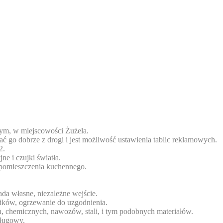
ym, w miejscowości Żużela.
ć go dobrze z drogi i jest możliwość ustawienia tablic reklamowych.
2.
e i czujki światła.
i pomieszczenia kuchennego.
da własne, niezależne wejście.
ników, ogrzewanie do uzgodnienia.
h, chemicznych, nawozów, stali, i tym podobnych materiałów.
sługowy.