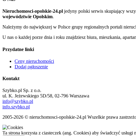
Nieruchomosci-opolskie-24.pl
jedyny polski serwis skupiający wsz
województwie Opolskim
.
Należymy do największej w Polsce grupy regionalnych portali nier
U nas o każdej porze dnia i roku znajdziesz biura, mieszkania, apar
Przydatne linki
Ceny nieruchomości
Dodaj ogłoszenie
Kontakt
Szybko.pl Sp. z o.o.
ul. K. Jeżewskiego 5D/58, 02-796 Warszawa
info@szybko.pl
info.szybko.pl
2005-2026 © nieruchomosci-opolskie-24.pl Wszelkie prawa zastrzeż
Ta strona korzysta z ciasteczek (ang. Cookies) aby świadczyć usługi