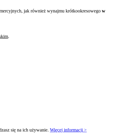
 komercyjnych, jak również wynajmu krótkookresowego
w
skim
.
dzasz się na ich używanie.
Więcej informacji >