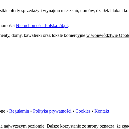
ystkie oferty sprzedaży i wynajmu mieszkań, domów, działek i lokali
uchomości
Nieruchomości-Polska-24.pl
.
tamenty, domy, kawalerki oraz lokale komercyjne
w województwie Opol
one •
Regulamin
•
Polityka prywatności
•
Cookies
•
Kontakt
 na najwyższym poziomie. Dalsze korzystanie ze strony oznacza, że zga