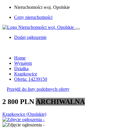
Nieruchomości woj. Opolskie
Ceny nieruchomości
Dodaj ogłoszenie
Home
Wynajem
Dzialka
Krapkowice
Oferta: 14239150
Przejdź do listy podobnych oferty
2 800 PLN
ARCHIWALNA
Krapkowice (Opolskie)