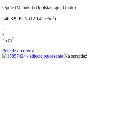
Opole (Malinka) (Opolskie, gm. Opole)
2
546 329 PLN (12 141 zł/m
)
2
-
2
45 m
-
Przejdź do oferty
Na sprzedaż