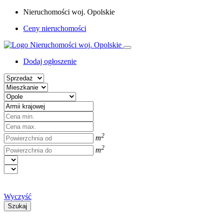
Nieruchomości woj. Opolskie
Ceny nieruchomości
Dodaj ogłoszenie
2
m
2
m
Wyczyść
Szukaj