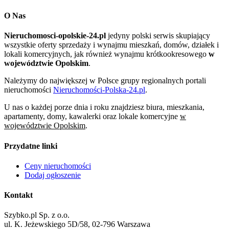
O Nas
Nieruchomosci-opolskie-24.pl
jedyny polski serwis skupiający
wszystkie oferty sprzedaży i wynajmu mieszkań, domów, działek i
lokali komercyjnych, jak również wynajmu krótkookresowego
w
województwie Opolskim
.
Należymy do największej w Polsce grupy regionalnych portali
nieruchomości
Nieruchomości-Polska-24.pl
.
U nas o każdej porze dnia i roku znajdziesz biura, mieszkania,
apartamenty, domy, kawalerki oraz lokale komercyjne
w
województwie Opolskim
.
Przydatne linki
Ceny nieruchomości
Dodaj ogłoszenie
Kontakt
Szybko.pl Sp. z o.o.
ul. K. Jeżewskiego 5D/58, 02-796 Warszawa