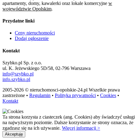
apartamenty, domy, kawalerki oraz lokale komercyjne
w
województwie Opolskim
.
Przydatne linki
Ceny nieruchomości
Dodaj ogłoszenie
Kontakt
Szybko.pl Sp. z o.o.
ul. K. Jeżewskiego 5D/58, 02-796 Warszawa
info@szybko.pl
info.szybko.pl
2005-2026 © nieruchomosci-opolskie-24.pl Wszelkie prawa
zastrzeżone •
Regulamin
•
Polityka prywatności
•
Cookies
•
Kontakt
Ta strona korzysta z ciasteczek (ang. Cookies) aby świadczyć usługi
na najwyższym poziomie. Dalsze korzystanie ze strony oznacza, że
zgadzasz się na ich używanie.
Więcej informacji >
Akceptuję