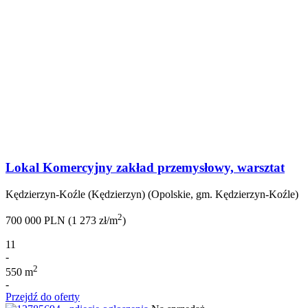
Lokal Komercyjny zakład przemysłowy, warsztat
Kędzierzyn-Koźle (Kędzierzyn) (Opolskie, gm. Kędzierzyn-Koźle)
2
700 000 PLN (1 273 zł/m
)
11
-
2
550 m
-
Przejdź do oferty