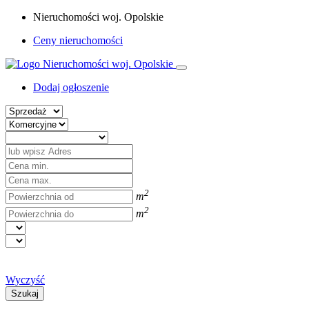
Nieruchomości woj. Opolskie
Ceny nieruchomości
Dodaj ogłoszenie
2
m
2
m
Wyczyść
Szukaj