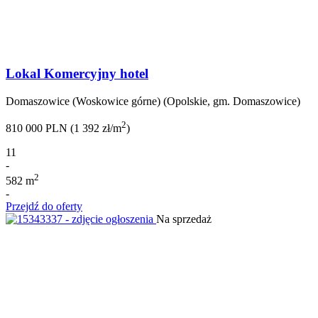
Lokal Komercyjny hotel
Domaszowice (Woskowice górne) (Opolskie, gm. Domaszowice)
2
810 000 PLN (1 392 zł/m
)
11
-
2
582 m
-
Przejdź do oferty
Na sprzedaż