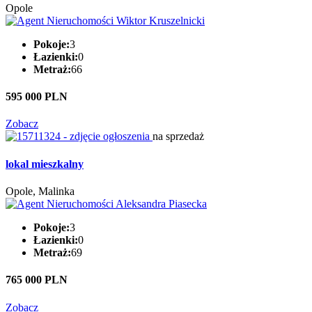
Opole
Pokoje:
3
Łazienki:
0
Metraż:
66
595 000 PLN
Zobacz
na sprzedaż
lokal mieszkalny
Opole, Malinka
Pokoje:
3
Łazienki:
0
Metraż:
69
765 000 PLN
Zobacz