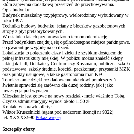
która zapewnia dodatkową przestrzeń do przechowywania.
Opis budynku:
Budynek mieszkalny trzypiętrowy, wielorodzinny wybudowany w
roku 1997.
Technika budowy budynku: ściany z bloczków gazobetonowych,
stropy z płyt prefabrykowanych.
W ostatnich latach przeprowadzono termomodernizację.
Przed budynkiem znajdują się ogólnodostępne miejsca parkingowe,
co gwarantuje wygodę na co dzień.
Lokalizacja to połączenie ciszy i zieleni z szybkim dostępem do
pełnej infrastruktury miejskiej. W pobliżu można znaleźć sklepy
takie jak Lidl, Delikatesy Centrum czy Rossmann, publiczna szkoła
podstawowa, szkoły średnie, kościół, paczkomaty, przystanki MZK
oraz punkty usługowe, a także gastronomia m.in KFC.
To mieszkanie dzięki rozkładowemu układowi pomieszczeń
świetnie sprawdzi się zarówno dla dużej rodziny, jak i jako
inwestycja pod wynajem.
Mieszkanie jest gotowe na nowy rozdział - może właśnie z Tobą.
Czynsz administracyjny wynosi około 1150 zł.
Kontakt w sprawie oferty:
Wiktor Kruszelnicki (agent pod nadzorem licencji nr 9322)
tel.
XXXXX990
Pokaż więcej
Szczegóły oferty