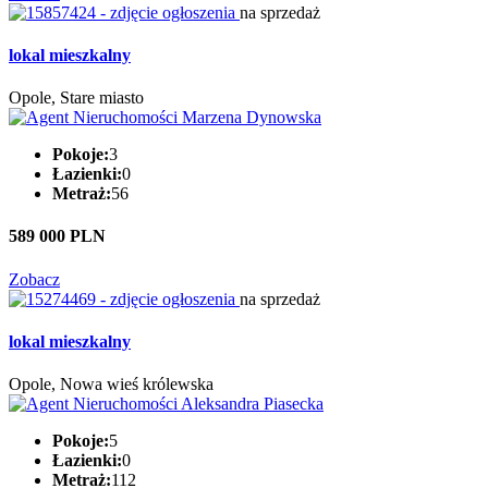
na sprzedaż
lokal mieszkalny
Opole, Stare miasto
Pokoje:
3
Łazienki:
0
Metraż:
56
589 000 PLN
Zobacz
na sprzedaż
lokal mieszkalny
Opole, Nowa wieś królewska
Pokoje:
5
Łazienki:
0
Metraż:
112