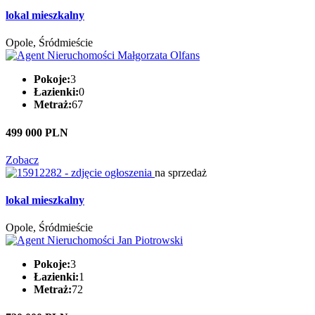
lokal mieszkalny
Opole, Śródmieście
Pokoje:
3
Łazienki:
0
Metraż:
67
499 000 PLN
Zobacz
na sprzedaż
lokal mieszkalny
Opole, Śródmieście
Pokoje:
3
Łazienki:
1
Metraż:
72