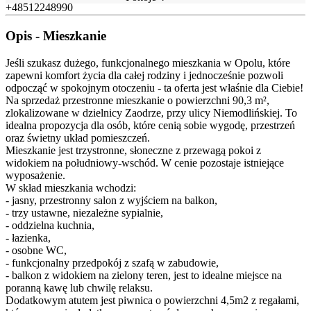
+48512248990
Opis - Mieszkanie
Jeśli szukasz dużego, funkcjonalnego mieszkania w Opolu, które
zapewni komfort życia dla całej rodziny i jednocześnie pozwoli
odpocząć w spokojnym otoczeniu - ta oferta jest właśnie dla Ciebie!
Na sprzedaż przestronne mieszkanie o powierzchni 90,3 m²,
zlokalizowane w dzielnicy Zaodrze, przy ulicy Niemodlińskiej. To
idealna propozycja dla osób, które cenią sobie wygodę, przestrzeń
oraz świetny układ pomieszczeń.
Mieszkanie jest trzystronne, słoneczne z przewagą pokoi z
widokiem na południowy-wschód. W cenie pozostaje istniejące
wyposażenie.
W skład mieszkania wchodzi:
- jasny, przestronny salon z wyjściem na balkon,
- trzy ustawne, niezależne sypialnie,
- oddzielna kuchnia,
- łazienka,
- osobne WC,
- funkcjonalny przedpokój z szafą w zabudowie,
- balkon z widokiem na zielony teren, jest to idealne miejsce na
poranną kawę lub chwilę relaksu.
Dodatkowym atutem jest piwnica o powierzchni 4,5m2 z regałami,