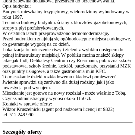
która zapewnia dodatkową przestrzeń do przechowywania.
Opis budynku:
Budynek mieszkalny trzypiętrowy, wielorodzinny wybudowany w
roku 1997.
Technika budowy budynku: ściany z bloczków gazobetonowych,
stropy z płyt prefabrykowanych.
W ostatnich latach przeprowadzono termomodernizację.
Przed budynkiem znajdują się ogólnodostępne miejsca parkingowe,
co gwarantuje wygodę na co dzień.
Lokalizacja to połączenie ciszy i zieleni z szybkim dostępem do
pełnej infrastruktury miejskiej. W pobliżu można znaleźć sklepy
takie jak Lidl, Delikatesy Centrum czy Rossmann, publiczna szkoła
podstawowa, szkoły średnie, kościół, paczkomaty, przystanki MZK
oraz punkty usługowe, a także gastronomia m.in KFC.
To mieszkanie dzięki rozkładowemu układowi pomieszczeń
świetnie sprawdzi się zarówno dla dużej rodziny, jak i jako
inwestycja pod wynajem.
Mieszkanie jest gotowe na nowy rozdział - może właśnie z Tobą.
Czynsz administracyjny wynosi około 1150 zł.
Kontakt w sprawie oferty:
Wiktor Kruszelnicki (agent pod nadzorem licencji nr 9322)
tel. 512 248 990
Szczegóły oferty