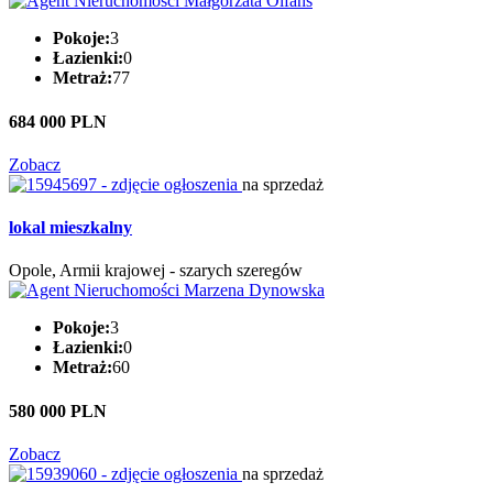
Pokoje:
3
Łazienki:
0
Metraż:
77
684 000 PLN
Zobacz
na sprzedaż
lokal mieszkalny
Opole, Armii krajowej - szarych szeregów
Pokoje:
3
Łazienki:
0
Metraż:
60
580 000 PLN
Zobacz
na sprzedaż