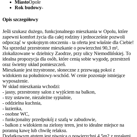
Miasto
Opole
Rok budowy
-
Opis szczegółowy
Jeśli szukasz dużego, funkcjonalnego mieszkania w Opolu, które
zapewni komfort życia dla całej rodziny i jednocześnie pozwoli
odpocząć w spokojnym otoczeniu - ta oferta jest właśnie dla Ciebie!
Na sprzedaż przestronne mieszkanie o powierzchni 90,3 m²,
zlokalizowane w dzielnicy Zaodrze, przy ulicy Niemodlińskiej. To
idealna propozycja dla osób, które cenią sobie wygodę, przestrzeń
oraz świetny układ pomieszczeń.
Mieszkanie jest trzystronne, słoneczne z przewagą pokoi z
widokiem na południowy-wschód. W cenie pozostaje istniejące
wyposażenie.
W skład mieszkania wchodzi:
- jasny, przestronny salon z wyjściem na balkon,
- trzy ustawne, niezależne sypialnie,
- oddzielna kuchnia,
- łazienka,
- osobne WC,
- funkcjonalny przedpokój z szafą w zabudowie,
- balkon z widokiem na zielony teren, jest to idealne miejsce na
poranną kawę lub chwilę relaksu.
Dodatkowym atutem jest piwnica o powierzchni 4,5m2 z regałami,