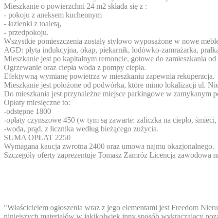
Mieszkanie o powierzchni 24 m2 składa się z :
- pokoju z aneksem kuchennym
- łazienki z toaletą,
- przedpokoju.
Wszystkie pomieszczenia zostały stylowo wyposażone w nowe mebl
AGD: płyta indukcyjna, okap, piekarnik, lodówko-zamrażarka, pralk
Mieszkanie jest po kapitalnym remoncie, gotowe do zamieszkania od
Ogrzewanie oraz ciepła woda z pompy ciepła.
Efektywną wymianę powietrza w mieszkaniu zapewnia rekuperacja.
Mieszkanie jest położone od podwórka, które mimo lokalizacji ul. Nie
Do mieszkania jest przynależne miejsce parkingowe w zamykanym 
Opłaty miesięczne to:
-odstępne 1800
-opłaty czynszowe 450 (w tym są zawarte: zaliczka na ciepło, śmieci,
-woda, prąd, z licznika według bieżącego zużycia.
SUMA OPŁAT 2250
Wymagana kaucja zwrotna 2400 oraz umowa najmu okazjonalnego.
Szczegóły oferty zaprezentuje Tomasz Zamróz Licencja zawodowa nr
"Właścicielem ogłoszenia wraz z jego elementami jest Freedom Nieru
niniejszych materiałów w jakikolwiek inny sposób wykraczający poza