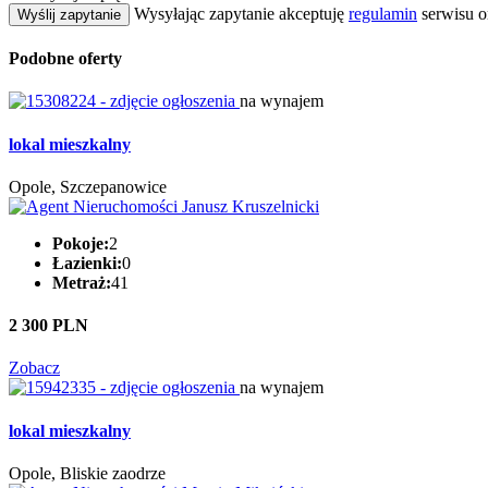
Wysyłając zapytanie akceptuję
regulamin
serwisu o
Wyślij zapytanie
Podobne oferty
na wynajem
lokal mieszkalny
Opole, Szczepanowice
Pokoje:
2
Łazienki:
0
Metraż:
41
2 300 PLN
Zobacz
na wynajem
lokal mieszkalny
Opole, Bliskie zaodrze