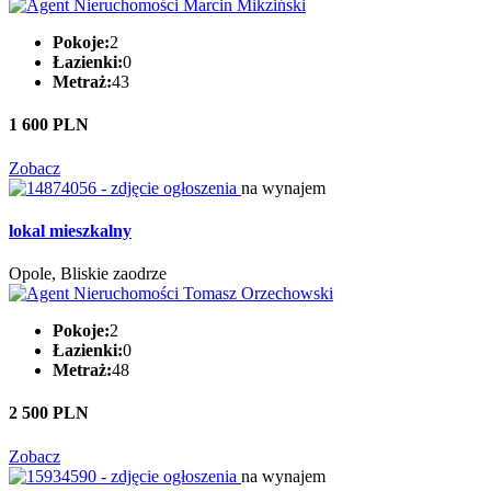
Pokoje:
2
Łazienki:
0
Metraż:
43
1 600 PLN
Zobacz
na wynajem
lokal mieszkalny
Opole, Bliskie zaodrze
Pokoje:
2
Łazienki:
0
Metraż:
48
2 500 PLN
Zobacz
na wynajem