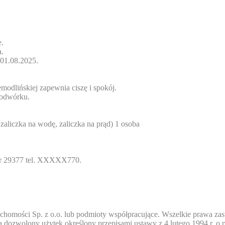
e.
a.
 01.08.2025.
modlińskiej zapewnia ciszę i spokój.
podwórku.
 zaliczka na wodę, zaliczka na prąd) 1 osoba
 29377 tel.
XXXXX770
.
chomości Sp. z o.o. lub podmioty współpracujące. Wszelkie prawa zas
 dozwolony użytek określony przepisami ustawy z 4 lutego 1994 r. o 