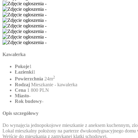
Kawalerka
Pokoje
1
Łazienki
1
2
Powierzchnia
24m
Rodzaj
Mieszkanie - kawalerka
Cena
1 800 PLN
Miasto
-
Rok budowy
-
Opis szczegółowy
Do wynajęcia jednopokojowe mieszkanie z aneksem kuchennym, zlo
Lokal mieszkalny położony na parterze dwukondygnacyjnego domu 
Wejście do mieszkania z zamykanej klatki schodowej.