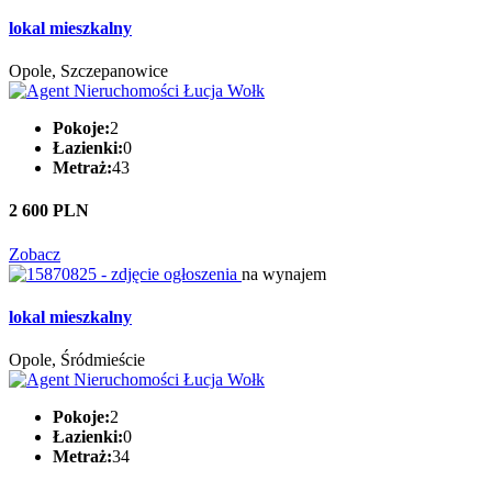
lokal mieszkalny
Opole, Szczepanowice
Pokoje:
2
Łazienki:
0
Metraż:
43
2 600 PLN
Zobacz
na wynajem
lokal mieszkalny
Opole, Śródmieście
Pokoje:
2
Łazienki:
0
Metraż:
34