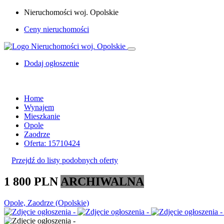
Nieruchomości woj. Opolskie
Ceny nieruchomości
Dodaj ogłoszenie
Home
Wynajem
Mieszkanie
Opole
Zaodrze
Oferta: 15710424
Przejdź do listy podobnych oferty
1 800 PLN
ARCHIWALNA
Opole, Zaodrze (Opolskie)