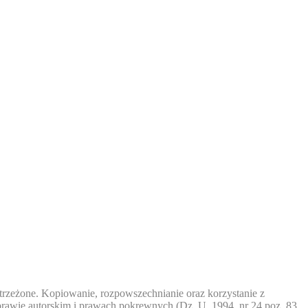
trzeżone. Kopiowanie, rozpowszechnianie oraz korzystanie z
prawie autorskim i prawach pokrewnych (Dz. U. 1994, nr 24 poz. 83