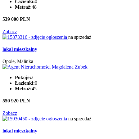
Łazienki:
0
Metraż:
48
539 000 PLN
Zobacz
na sprzedaż
lokal mieszkalny
Opole, Malinka
Pokoje:
2
Łazienki:
0
Metraż:
45
550 920 PLN
Zobacz
na sprzedaż
lokal mieszkalny