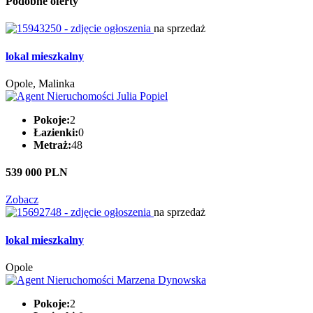
Podobne oferty
na sprzedaż
lokal mieszkalny
Opole, Malinka
Pokoje:
2
Łazienki:
0
Metraż:
48
539 000 PLN
Zobacz
na sprzedaż
lokal mieszkalny
Opole
Pokoje:
2