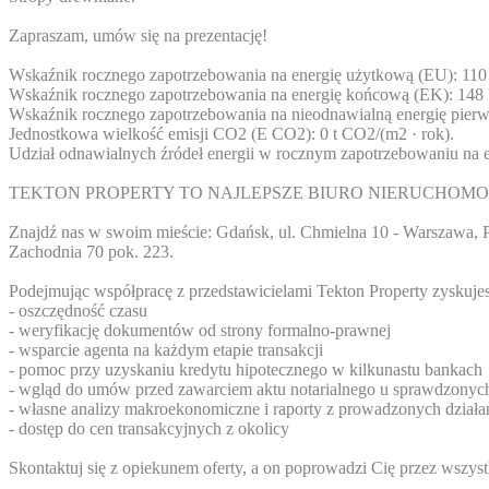
Zapraszam, umów się na prezentację!
Wskaźnik rocznego zapotrzebowania na energię użytkową (EU): 110
Wskaźnik rocznego zapotrzebowania na energię końcową (EK): 148 
Wskaźnik rocznego zapotrzebowania na nieodnawialną energię pierw
Jednostkowa wielkość emisji CO2 (E CO2): 0 t CO2/(m2 · rok).
Udział odnawialnych źródeł energii w rocznym zapotrzebowaniu na
TEKTON PROPERTY TO NAJLEPSZE BIURO NIERUCHOMO
Znajdź nas w swoim mieście: Gdańsk, ul. Chmielna 10 - Warszawa, P
Zachodnia 70 pok. 223.
Podejmując współpracę z przedstawicielami Tekton Property zyskujes
- oszczędność czasu
- weryfikację dokumentów od strony formalno-prawnej
- wsparcie agenta na każdym etapie transakcji
- pomoc przy uzyskaniu kredytu hipotecznego w kilkunastu bankach
- wgląd do umów przed zawarciem aktu notarialnego u sprawdzonyc
- własne analizy makroekonomiczne i raporty z prowadzonych działa
- dostęp do cen transakcyjnych z okolicy
Skontaktuj się z opiekunem oferty, a on poprowadzi Cię przez wszystk