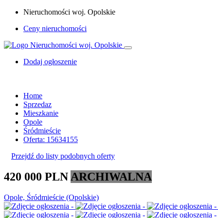
Nieruchomości woj. Opolskie
Ceny nieruchomości
Dodaj ogłoszenie
Home
Sprzedaz
Mieszkanie
Opole
Śródmieście
Oferta: 15634155
Przejdź do listy podobnych oferty
420 000 PLN
ARCHIWALNA
Opole, Śródmieście (Opolskie)