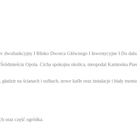
iec dwufunkcyjny I Blisko Dworca Głównego I Inwestycyjne I Do dals
Śródmieściu Opola. Cicha spokojna okolica, nieopodal Kamionka Pia
zie na ścianach i sufitach, nowe kafle oraz instalacje i biały monta
h oraz część ogródka.