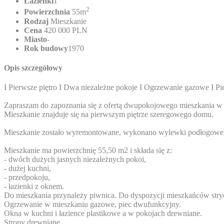
Łazienki
1
2
Powierzchnia
55m
Rodzaj
Mieszkanie
Cena
420 000 PLN
Miasto
-
Rok budowy
1970
Opis szczegółowy
I Pierwsze piętro I Dwa niezależne pokoje I Ogrzewanie gazowe I P
Zapraszam do zapoznania się z ofertą dwupokojowego mieszkania w 
Mieszkanie znajduje się na pierwszym piętrze szeregowego domu.
Mieszkanie zostało wyremontowane, wykonano wylewki podłogowe, gład
Mieszkanie ma powierzchnię 55,50 m2 i składa się z:
- dwóch dużych jasnych niezależnych pokoi,
- dużej kuchni,
- przedpokoju,
- łazienki z oknem.
Do mieszkania przynależy piwnica. Do dyspozycji mieszkańców stryc
Ogrzewanie w mieszkaniu gazowe, piec dwufunkcyjny.
Okna w kuchni i łazience plastikowe a w pokojach drewniane.
Stropy drewniane.