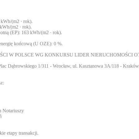
 kWh/(m2 · rok).
kWh/(m2 · rok).
otną (EP): 163 kWh/(m2 · rok).
 energię końcową (U OZE): 0 %.
ŚCI W POLSCE WG KONKURSU LIDER NIERUCHOMOŚCI OT
lac Dąbrowskiego 1/311 - Wrocław, ul. Kasztanowa 3A/118 - Kraków, u
z:
h Notariuszy
ń
ie etapy transakcji.