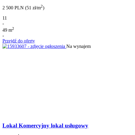
2
2 500 PLN (51 zł/m
)
11
-
2
49 m
-
Przejdź do oferty
Na wynajem
Lokal Komercyjny lokal usługowy