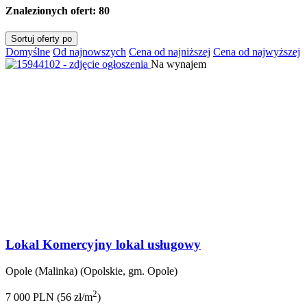
Znalezionych ofert:
80
Sortuj oferty po
Domyślne
Od najnowszych
Cena od najniższej
Cena od najwyższej
Na wynajem
Lokal Komercyjny lokal usługowy
Opole (Malinka) (Opolskie, gm. Opole)
2
7 000 PLN (56 zł/m
)