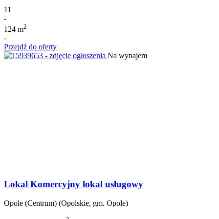
11
-
2
124 m
-
Przejdź do oferty
Na wynajem
Lokal Komercyjny lokal usługowy
Opole (Centrum) (Opolskie, gm. Opole)