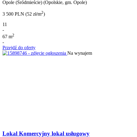
Opole (Śródmieście) (Opolskie, gm. Opole)
2
3 500 PLN (52 zł/m
)
11
-
2
67 m
-
Przejdź do oferty
Na wynajem
Lokal Komercyjny lokal usługowy