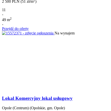
2
2 500 PLN (51 zł/m
)
11
-
2
49 m
-
Przejdź do oferty
Na wynajem
Lokal Komercyjny lokal usługowy
Opole (Centrum) (Opolskie, gm. Opole)