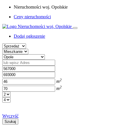
Nieruchomości woj. Opolskie
Ceny nieruchomości
Dodaj ogłoszenie
2
m
2
m
Wyczyść
Szukaj