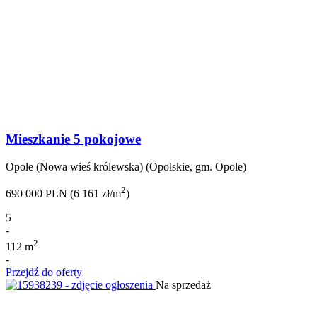
Mieszkanie 5 pokojowe
Opole (Nowa wieś królewska) (Opolskie, gm. Opole)
2
690 000 PLN (6 161 zł/m
)
5
-
2
112 m
-
Przejdź do oferty
Na sprzedaż