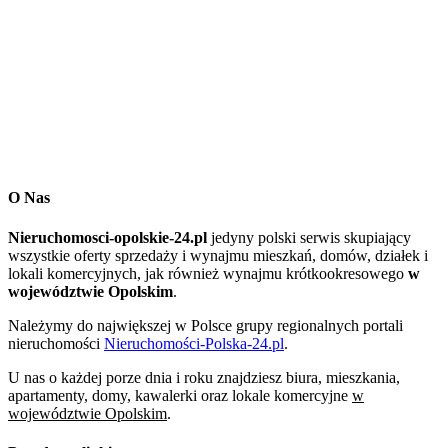
O Nas
Nieruchomosci-opolskie-24.pl
jedyny polski serwis skupiający
wszystkie oferty sprzedaży i wynajmu mieszkań, domów, działek i
lokali komercyjnych, jak również wynajmu krótkookresowego
w
województwie Opolskim
.
Należymy do największej w Polsce grupy regionalnych portali
nieruchomości
Nieruchomości-Polska-24.pl
.
U nas o każdej porze dnia i roku znajdziesz biura, mieszkania,
apartamenty, domy, kawalerki oraz lokale komercyjne
w
województwie Opolskim
.