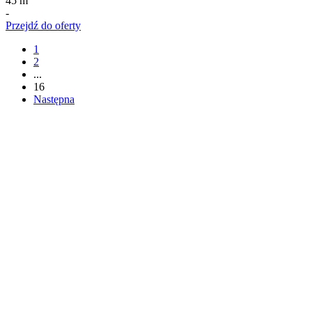
45 m
-
Przejdź do oferty
1
2
...
16
Następna