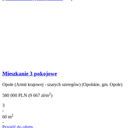
Mieszkanie 3 pokojowe
Opole (Armii krajowej - szarych szeregów) (Opolskie, gm. Opole)
2
580 000 PLN (9 667 zł/m
)
3
-
2
60 m
-
Przejdź do oferty