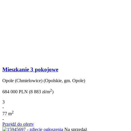
Mieszkanie 3 pokojowe
Opole (Chmielowice) (Opolskie, gm. Opole)
2
684 000 PLN (8 883 zł/m
)
3
-
2
77 m
-
Przejdź do oferty
Na sprzedaż